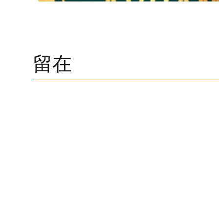
留在
ABRAMP
abramp.org.br