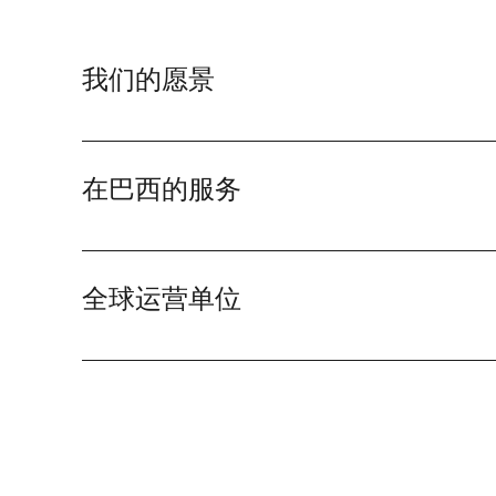
我们的愿景
我们重视最好的服务质量、速度和对客户的关注，始
生的结果充满信心，财务和法律安全和透明度，尊重
在巴西的服务
在巴西，我们的总部位于圣保罗州海岸的桑托斯市，
监督船舶散装货物和集装箱积载。 此外，我们还通
全球运营单位
提供矿物 X 射线分析和工业过程监控服务。
Alex Stewart International 在美洲、欧洲和西方
全球业务，包括：美国、秘鲁、智利、阿根廷、玻利
西、安哥拉、南非、赞比亚、卢旺达、刚果民主共和
内亚、喀麦隆、尼日利亚、贝宁、加纳、象牙海岸、
塞内加尔、埃及、摩洛哥、西班牙、突尼斯、英国、
典、比利时、荷兰、德国、意大利、突尼斯、克罗地